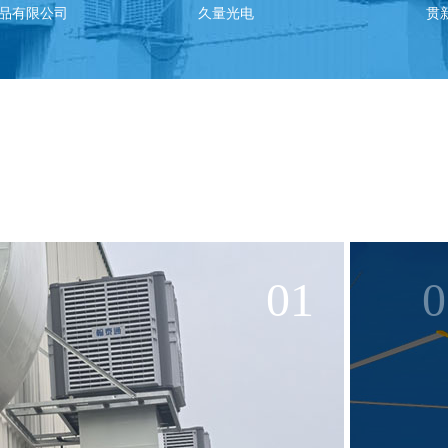
电
贯新企业集团
01
0