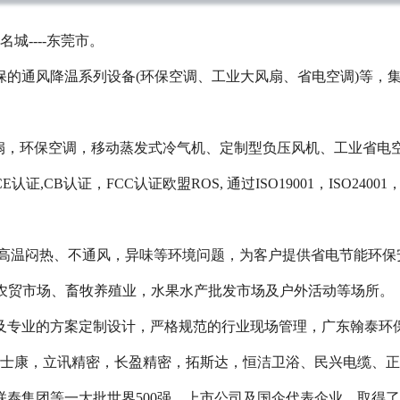
城----东莞市。
保的通风降温系列设备(环保空调、工业大风扇、省电空调)等，
。
，环保空调，移动蒸发式冷气机、定制型负压风机、工业省电
CB认证，FCC认证欧盟ROS, 通过ISO19001，ISO2400
温闷热、不通风，异味等环境问题，为客户提供省电节能环保
、农贸市场、畜牧养殖业，水果水产批发市场及户外活动等场所。
业的方案定制设计，严格规范的行业现场管理，广东翰泰环保科
、富士康，立讯精密，长盈精密，拓斯达，恒洁卫浴、民兴电缆、
联泰集团等一大批世界500强，上市公司及国企代表企业，取得