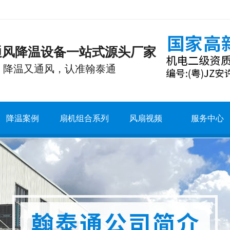
通风降温设备一站式源头厂家
降温又通风，认准翰泰通
降温案例
扇机组合系列
风扇视频
服务中心
空调
温
运行原理
气流组织
公司新闻
公司简介
风机
例
安全技术
服务保障
常见问题
荣誉资质
风机
注意事项
服务流程
行业资讯
公司活动