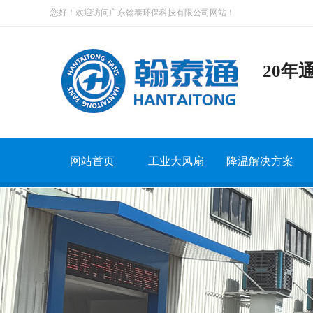
您好！欢迎访问广东翰泰环保科技有限公司网站！
20年
网站首页
工业大风扇
降温解决方案
翰泰通系列
钢结构厂房降温方案
工厂车间通风降温
机械加工车间降温方案
工业大风扇+环保
商业场所通风降
扇机组合系列
仓储物流降温解决方案
扇机组合案例
家具厂通风降温方案
工业大风扇+负压
物流仓储降温案
可移动工业大风扇
汽车4S店通风降温方...
其他场所通风降温
冲压车间通风降温方案
工业大风扇+屋顶
客户见证